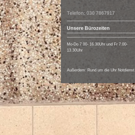
Telefon: 030 7867917
Unsere Bürozeiten
Mo-Do 7.00- 16.30Uhr und
Fr 7.00-
13.30Uhr
Außerdem: Rund um die Uhr Notdienst